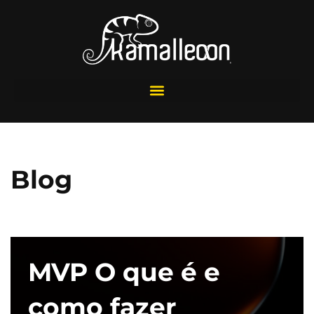
Pular
para
o
conteúdo
Blog
MVP O que é e
como fazer