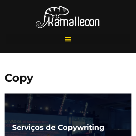
Pular
para
o
conteúdo
Copy
Serviços de Copywriting