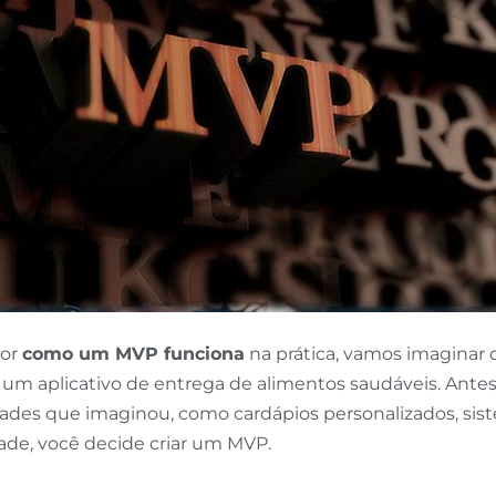
hor
como um MVP funciona
na prática, vamos imaginar
a um aplicativo de entrega de alimentos saudáveis. Ante
dades que imaginou, como cardápios personalizados, sis
ade, você decide criar um MVP.