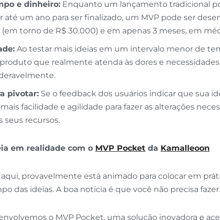
po e dinheiro:
Enquanto um lançamento tradicional po
ar até um ano para ser finalizado, um MVP pode ser des
or (em torno de R$ 30.000) e em apenas 3 meses, em méd
ade:
Ao testar mais ideias em um intervalo menor de te
produto que realmente atenda às dores e necessidade
deravelmente.
a pivotar:
Se o feedback dos usuários indicar que sua idei
 mais facilidade e agilidade para fazer as alterações nece
s seus recursos.
eia em realidade com o
MVP Pocket
da
Kamalleoon
aqui, provavelmente está animado para colocar em práti
po das ideias. A boa notícia é que você não precisa fazer
envolvemos o MVP Pocket, uma solução inovadora e acess