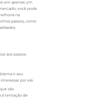
idos em apenas um
 mercado, você pode
melhoria na
róximos passos, como
alidades.
mos aos passos
roblema o seu
interessar por ele.
que são
a à tentação de