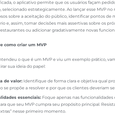
ficada, o aplicativo permite que os usuários façam ped
o, selecionado estrategicamente. Ao lançar esse MVP no
iosos sobre a aceitação do público, identificar pontos de 
rio e, assim, tomar decisões mais assertivas sobre os p
restaurantes ou adicionar gradativamente novas funcion
re como criar um MVP
entendeu o que é um MVP e viu um exemplo prático, va
rar sua ideia do papel:
a de valor:
Identifique de forma clara e objetiva qual p
o se propõe a resolver e por que os clientes deveriam se 
alidades essenciais:
Foque apenas nas funcionalidades 
ara que seu MVP cumpra seu propósito principal. Resist
“extras” nesse primeiro momento.