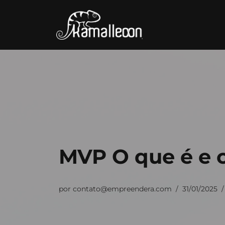
Pular
para
o
conteúdo
MVP O que é e 
por
contato@empreendera.com
31/01/2025