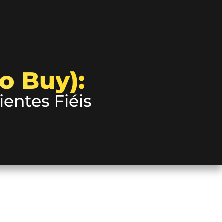
o Buy):
entes Fiéis