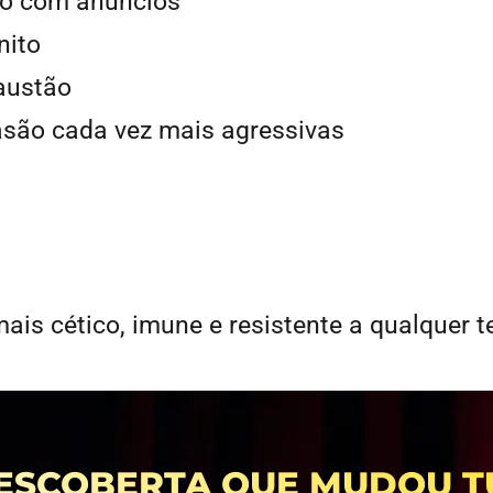
o com anúncios
nito
xaustão
asão cada vez mais agressivas
s cético, imune e resistente a qualquer t
ESCOBERTA QUE MUDOU 