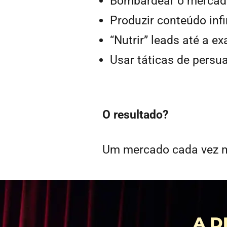
Bombardear o mercad
Produzir conteúdo infi
“Nutrir” leads até a e
Usar táticas de persu
O resultado?
Um mercado cada vez mai
A D